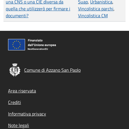
una CNS o una CIE diversa da
Suap
,
Urbanistica
,
quella che utilizzerò per firmare i
Vincolistica parchi
,
documenti?
Vincolistica CM
Comune di Azzano San Paolo
Footer menu
Area riservata
Crediti
Informativa privacy
Note legali