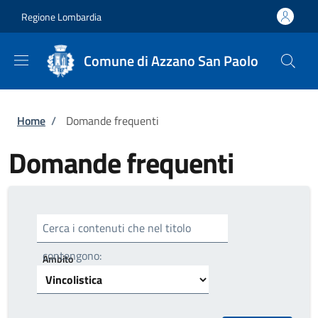
Salta al contenuto principale
Skip to footer content
Regione Lombardia
Comune di Azzano San Paolo
Briciole di pane
Home
/
Domande frequenti
Domande frequenti
Cerca i contenuti che nel titolo
contengono:
Ambito