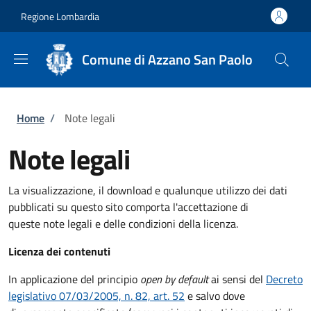
Salta al contenuto principale
Skip to footer content
Regione Lombardia
Comune di Azzano San Paolo
Briciole di pane
Home
/
Note legali
Note legali
La visualizzazione, il download e qualunque utilizzo dei dati
pubblicati su questo sito comporta l'accettazione di
queste note legali e delle condizioni della licenza.
Licenza dei contenuti
In applicazione del principio
open by default
ai sensi del
Decreto
legislativo 07/03/2005, n. 82, art. 52
e salvo dove