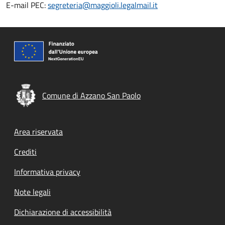
E-mail PEC:
segreteria@maggioli.legalmail.it
Comune di Azzano San Paolo
Footer menu
Area riservata
Crediti
Informativa privacy
Note legali
Dichiarazione di accessibilità