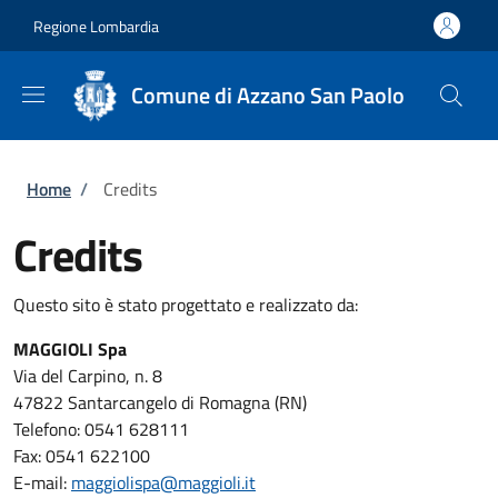
Salta al contenuto principale
Skip to footer content
Regione Lombardia
Comune di Azzano San Paolo
Briciole di pane
Home
/
Credits
Credits
Questo sito è stato progettato e realizzato da:
MAGGIOLI Spa
Via del Carpino, n. 8
47822 Santarcangelo di Romagna (RN)
Telefono: 0541 628111
Fax: 0541 622100
E-mail:
maggiolispa@maggioli.it