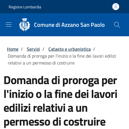
Salta al contenuto principale
Skip to footer content
Regione Lombardia
Comune di Azzano San Paolo
Briciole di pane
Home
/
Servizi
/
Catasto e urbanistica
/
Domanda di proroga per l'inizio o la fine dei lavori edilizi
relativi a un permesso di costruire
Domanda di proroga per
l'inizio o la fine dei lavori
edilizi relativi a un
permesso di costruire