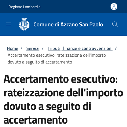
Salta al contenuto principale
Skip to footer content
Regione Lombardia
Comune di Azzano San Paolo
Briciole di pane
Home
/
Servizi
/
Tributi, finanze e contravvenzioni
/
Accertamento esecutivo: rateizzazione dell'importo
dovuto a seguito di accertamento
Accertamento esecutivo:
rateizzazione dell'importo
dovuto a seguito di
accertamento