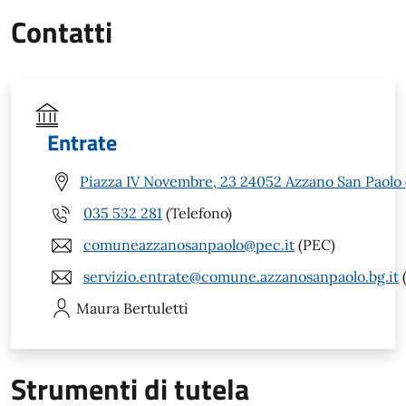
Contatti
Entrate
Piazza IV Novembre, 23 24052 Azzano San Paolo 
035 532 281
(Telefono)
comuneazzanosanpaolo@pec.it
(PEC)
servizio.entrate@comune.azzanosanpaolo.bg.it
(
Maura
Bertuletti
Strumenti di tutela