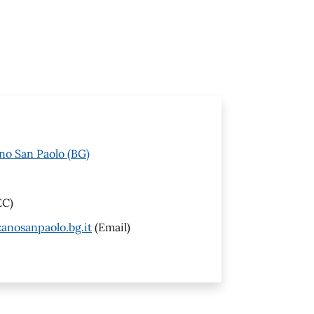
no San Paolo (BG)
EC)
anosanpaolo.bg.it
(Email)