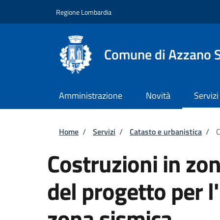
Salta al contenuto principale
Skip to footer content
Regione Lombardia
Comune di Azzano 
Amministrazione
Novità
Servizi
Briciole di pane
Home
/
Servizi
/
Catasto e urbanistica
/
C
Costruzioni in zo
del progetto per l'
zona sismica