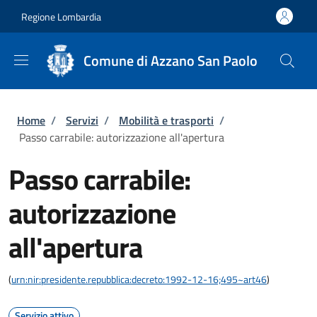
Salta al contenuto principale
Skip to footer content
Regione Lombardia
Comune di Azzano San Paolo
Briciole di pane
Home
/
Servizi
/
Mobilità e trasporti
/
Passo carrabile: autorizzazione all'apertura
Passo carrabile:
autorizzazione
all'apertura
(
urn:nir:presidente.repubblica:decreto:1992-12-16;495~art46
)
Servizio attivo