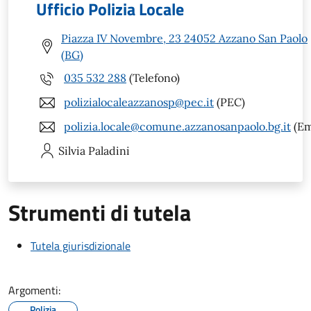
Ufficio Polizia Locale
Piazza IV Novembre, 23 24052 Azzano San Paolo
(BG)
035 532 288
(Telefono)
polizialocaleazzanosp@pec.it
(PEC)
polizia.locale@comune.azzanosanpaolo.bg.it
(Em
Silvia
Paladini
Strumenti di tutela
Tutela giurisdizionale
Argomenti:
Polizia