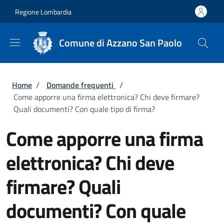
Salta al contenuto principale
Skip to footer content
Regione Lombardia
Comune di Azzano San Paolo
Briciole di pane
Home
/
Domande frequenti
/
Come apporre una firma elettronica? Chi deve firmare?
Quali documenti? Con quale tipo di firma?
Come apporre una firma
elettronica? Chi deve
firmare? Quali
documenti? Con quale