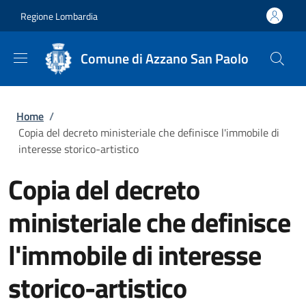
Salta al contenuto principale
Skip to footer content
Regione Lombardia
Comune di Azzano San Paolo
Briciole di pane
Home
/
Copia del decreto ministeriale che definisce l'immobile di
interesse storico-artistico
Copia del decreto
ministeriale che definisce
l'immobile di interesse
storico-artistico