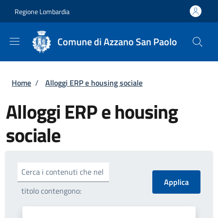
Salta al contenuto principale
Skip to footer content
Regione Lombardia
Comune di Azzano San Paolo
Briciole di pane
Home
/
Alloggi ERP e housing sociale
Alloggi ERP e housing
sociale
Cerca i contenuti che nel
titolo contengono: