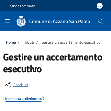
Salta al contenuto principale
Skip to footer content
Regione Lombardia
Comune di Azzano San Paolo
Briciole di pane
Home
/
Tributi
/
Gestire un accertamento esecutivo
Gestire un accertamento
esecutivo
Condividi
Normativa di riferimento