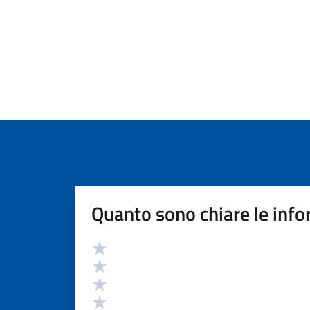
Quanto sono chiare le info
Valutazione
Valuta 5 stelle su 5
Valuta 4 stelle su 5
Valuta 3 stelle su 5
Valuta 2 stelle su 5