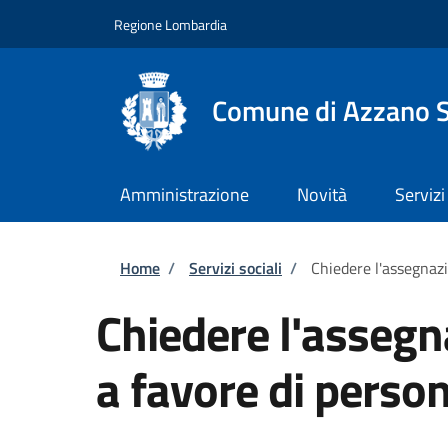
Salta al contenuto principale
Skip to footer content
Regione Lombardia
Comune di Azzano 
Amministrazione
Novità
Servizi
Briciole di pane
Home
/
Servizi sociali
/
Chiedere l'assegnazio
Chiedere l'assegnaz
a favore di person