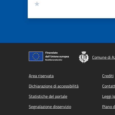
Valuta 1 stelle su 5
Comune di A
Footer menu
Area riservata
Crediti
Dichiarazione di accessibilità
Contatt
Statistiche del portale
Leggi l
Segnalazione disservizio
Piano d