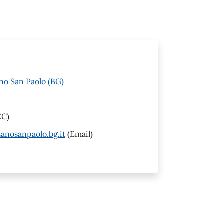
no San Paolo (BG)
EC)
anosanpaolo.bg.it
(Email)