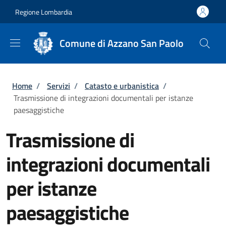
Salta al contenuto principale
Skip to footer content
Regione Lombardia
Comune di Azzano San Paolo
Briciole di pane
Home
/
Servizi
/
Catasto e urbanistica
/
Trasmissione di integrazioni documentali per istanze
paesaggistiche
Trasmissione di
integrazioni documentali
per istanze
paesaggistiche